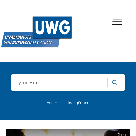
Home
|
Tag: gönnen
News