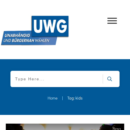
Home
|
Tag: kids
News