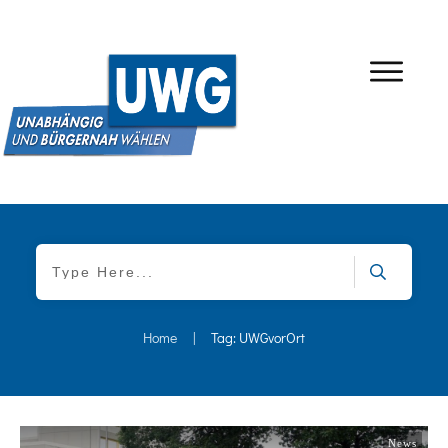
Home
|
Tag: UWGvorOrt
News