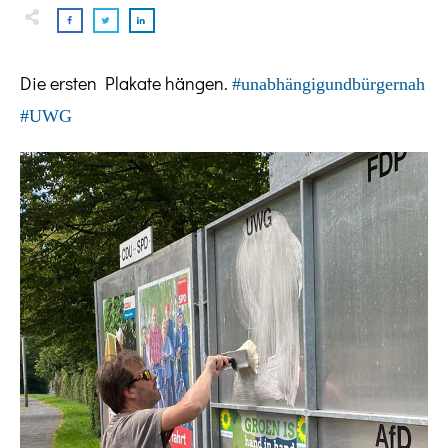
Die ersten Plakate hängen.
#
unabhängigundbü
rgernah
#UWG