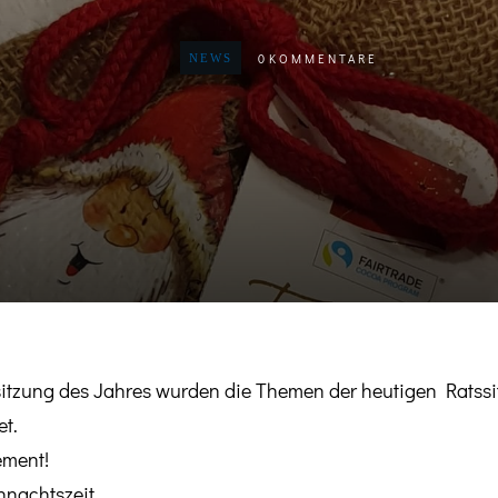
0
KOMMENTARE
NEWS
sitzun
g des Jahres wurden die Themen der heutigen Ratss
t.
ement!
hnachtszeit.