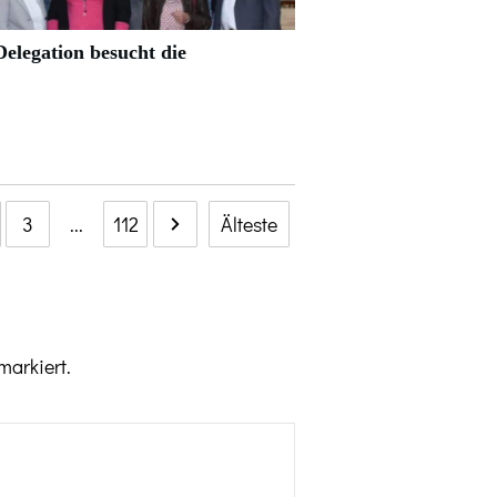
elegation besucht die
3
...
112
Älteste
markiert.