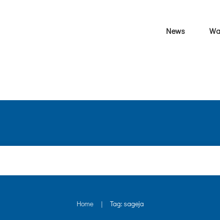
News
Wa
Home
Tag: sageja
|