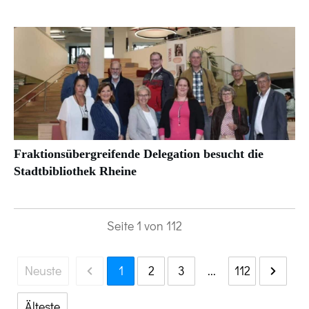
Fraktionsübergreifende Delegation besucht die
Stadtbibliothek Rheine
Seite
1
von
112
Neuste
1
2
3
...
112
Älteste