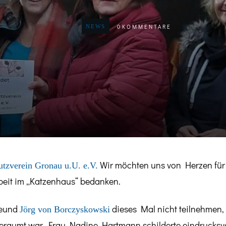
0
KOMMENTARE
NEWS
Wir möchten uns von Herzen für d
utzverein Gronau u.U. e.V.
beit im „Katzenhaus“ bedanken.
reund
dieses Mal nicht teilnehmen, 
Jörg von Borczyskowski
raumt war. Frau Nadine Hartmann schilderte eindrucksvol