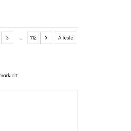
3
...
112
Älteste
markiert.