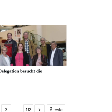
elegation besucht die
3
...
112
Älteste