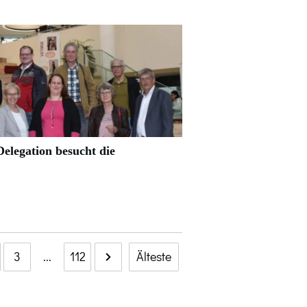
elegation besucht die
3
...
112
Älteste