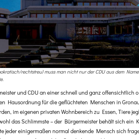
mokratisch/rechtstreu) muss man nicht nur der CDU aus dem Namen
e.
ister und CDU an einer schnell und ganz offensichtlich o
 Hausordnung für die geflüchteten Menschen in Gronau 
en, im eigenen privaten Wohnbereich zu Essen, Tiere jegl
hl das Schlimmste – der Bürgermeister behält sich ein Ko
llte jeder einigermaßen normal denkende Mensch sich frag